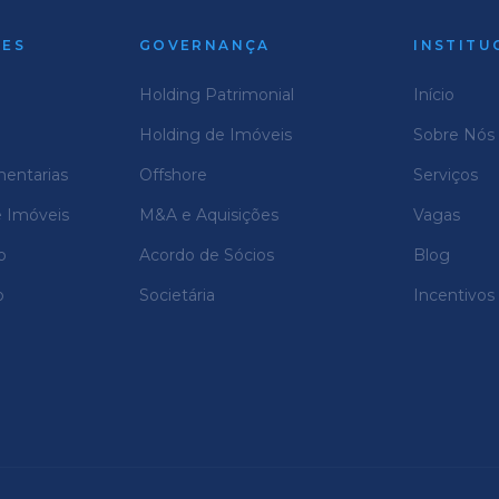
DES
GOVERNANÇA
INSTITU
Holding Patrimonial
Início
Holding de Imóveis
Sobre Nós
mentarias
Offshore
Serviços
e Imóveis
M&A e Aquisições
Vagas
o
Acordo de Sócios
Blog
o
Societária
Incentivos