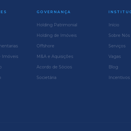
DES
GOVERNANÇA
INSTITU
Holding Patrimonial
Início
Holding de Imóveis
Sobre Nós
mentarias
Offshore
Serviços
e Imóveis
M&A e Aquisições
Vagas
o
Acordo de Sócios
Blog
o
Societária
Incentivos